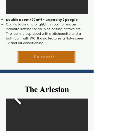
Double Room (20m²) - Capacity 2 people
Comfortable and bright, this room offers an
intimate setting for couples or single travelers.
The room is equipped with a kitchenette and a
bathroom with WC. It also features a flat-screen
TV and air conditioning.
En savoir +
The Arlesian
The Arlesian