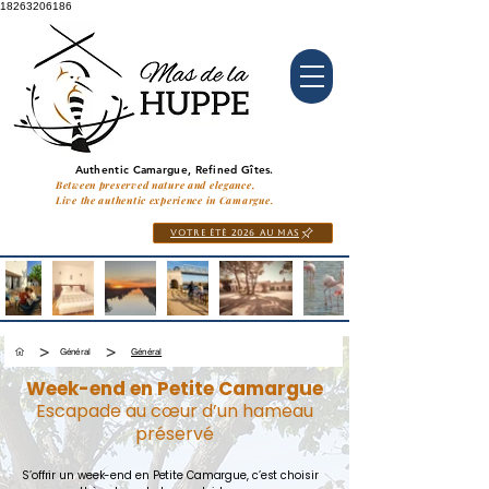
18263206186
Authentic Camargue, Refined Gîtes.
Authentic Camargue, Refined Gîtes.
Between preserved nature and elegance,
Live the authentic experience in Camargue.
Votre ÉTÉ 2026 au MAS
>
>
Général
Général
Week-end en Petite Camargue
Escapade au cœur d’un hameau
préservé
S’offrir un week-end en Petite Camargue, c’est choisir