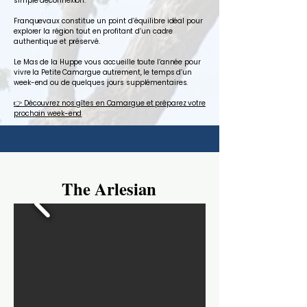
simple déconnexion.
Franquevaux constitue un point d’équilibre idéal pour
explorer la région tout en profitant d’un cadre
authentique et préservé.
Le Mas de la Huppe vous accueille toute l’année pour
vivre la Petite Camargue autrement, le temps d’un
week-end ou de quelques jours supplémentaires.
👉 Découvrez nos gîtes en Camargue et préparez votre
prochain week-end
The Arlesian
The Arlesian