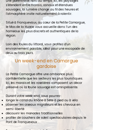
une parenthèse hors du temps. Ici, les paysages
s’étendent entre marais, canaux et étendues
sauvages, la lumière change au fil des heures et
l’atmosphère invite naturellement à ralentir.
Situé à Franquevaux, au cœur de la Petite Camargue,
le Mas de la Huppe vous accueille dans l’un des
hameaux les plus discrets et authentiques de la
région.
Loin des foules du littoral, vous profitez d’un
environnement paisible, idéal pour une escapade de
deux ou trois jours.
Un week-end en Camargue
gardoise
La Petite Camargue offre une ambiance plus
confidentielle que les secteurs les plus touristiques.
Ici, les marais et les roselières composent un décor
préservé où la faune sauvage est omniprésente.
Durant votre week-end, vous pourrez :
longer le canal du Rhône à Sète à pied ou à vélo
observer les oiseaux migrateurs et les chevaux en
semi-liberté
découvrir les manades traditionnelles
profiter de couchers de soleil spectaculaires depuis le
Pont de Franquevaux