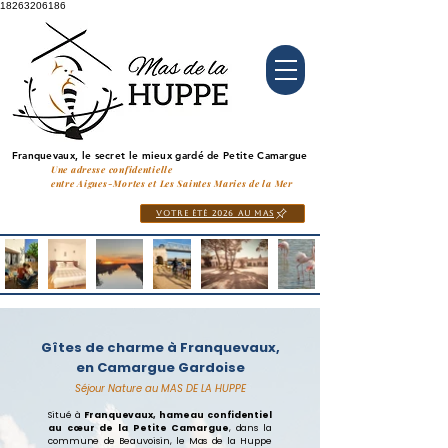
18263206186
Franquevaux, le secret le mieux gardé de Petite Camargue
Franquevaux, le secret le mieux gardé de Petite Camargue
Une adresse confidentielle
entre Aigues-Mortes et Les Saintes Maries de la Mer
Votre ÉTÉ 2026 au MAS
Gîtes de charme à Franquevaux,
en Camargue Gardoise
Séjour Nature au MAS DE LA HUPPE
Situé à
Franquevaux,
hameau confidentiel
au cœur de la Petite Camargue
, dans la
commune de Beauvoisin, le Mas de la Huppe