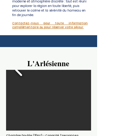
moderne et atmosphère discrète : tout est réuni
pour explorer la région en toute liberté, puis
retrouver le calme et la sérénité du hameau en
fin de journée.
Contactez-nous pour toute information
complémentaire ou pour réserver votre séjour.
L'Arlésienne
L'Arlésienne
Chambre Double (20m²) - Capacité 2 personnes