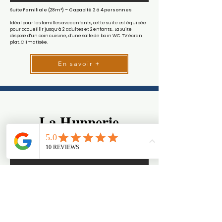
Suite Familiale (28m²) – Capacité 2 à 4 personnes
Idéal pour les familles avec enfants, cette suite est équipée
pour accueillir jusqu’à 2 adultes et 2 enfants,. La Suite
dispose d'un coin cuisine, d'une salle de bain WC. TV écran
plat. Climatisée.
En savoir +
La Hupperie
La Hupperie