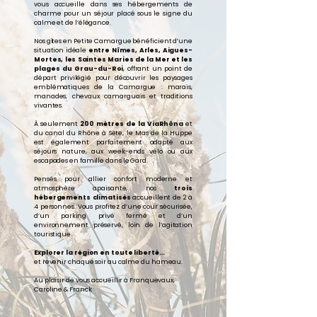
vous accueille dans ses hébergements de
charme pour un séjour placé sous le signe du
calme et de l’élégance.
Nos gîtes en Petite Camargue bénéficient d’une
situation idéale
entre Nîmes, Arles, Aigues-
Mortes, les Saintes Maries de la Mer et les
plages du Grau-du-Roi
, offrant un point de
départ privilégié pour découvrir les paysages
emblématiques de la Camargue : marais,
manades, chevaux camarguais et traditions
vivantes.
À seulement
200 mètres de la ViaRhôna
et
du canal du Rhône à Sète, le Mas de la Huppe
est également parfaitement adapté aux
séjours nature, aux week-ends vélo ou aux
escapades en famille dans le Gard.
Pensés pour allier confort moderne et
atmosphère apaisante, nos
trois
hébergements climatisés
accueillent de 2 à
4 personnes. Vous profitez d’une cour sécurisée,
d’un parking privé fermé et d’un
environnement préservé, loin de l’agitation
touristique.
Explorer la région en toute liberté…
et revenir chaque soir au calme du hameau.
Au plaisir de vous accueillir à Franquevaux,
Caroline & Franck