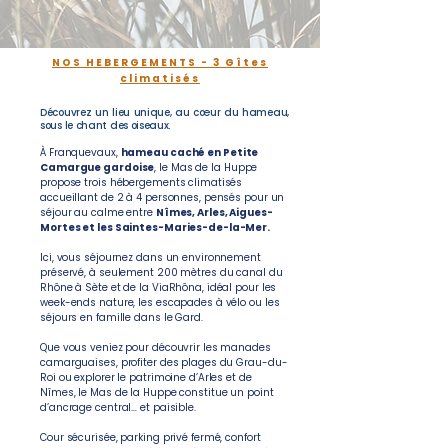
NOS HEBERGEMENTS - 3 Gîtes
climatisés
Découvrez un lieu unique, au cœur du hameau,
sous le chant des oiseaux.
À Franquevaux,
hameau caché en Petite
Camargue gardoise
, le Mas de la Huppe
propose trois hébergements climatisés
accueillant de 2 à 4 personnes, pensés pour un
séjour au calme entre
Nîmes, Arles, Aigues-
Mortes et les Saintes-Maries-de-la-Mer.
Ici, vous séjournez dans un environnement
préservé, à seulement 200 mètres du canal du
Rhône à Sète et de la ViaRhôna, idéal pour les
week-ends nature, les escapades à vélo ou les
séjours en famille dans le Gard.
Que vous veniez pour découvrir les manades
camarguaises, profiter des plages du Grau-du-
Roi ou explorer le patrimoine d’Arles et de
Nîmes, le Mas de la Huppe constitue un point
d’ancrage central… et paisible.
Cour sécurisée, parking privé fermé, confort