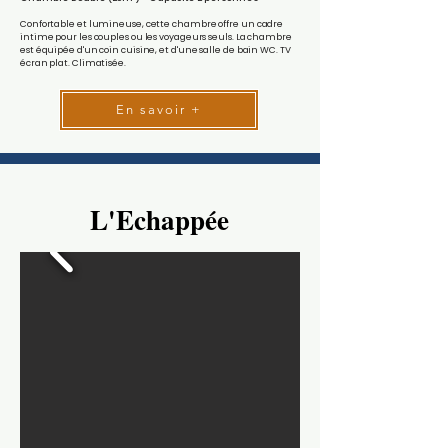
Confortable et lumineuse, cette chambre offre un cadre
intime pour les couples ou les voyageurs seuls. La chambre
est équipée d'un coin cuisine, et d'une salle de bain WC. TV
écran plat. Climatisée.
En savoir +
L'Echappée
L'Echappée